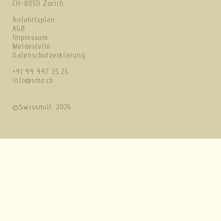
CH-8050 Zürich
Anfahrtsplan
AGB
Impressum
Meldestelle
Datenschutzerklärung
+41 44 447 25 25
info@smz.ch
©Swissmill, 2026