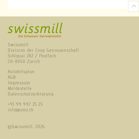
Swissmill
Division der Coop Genossenschaft
Sihlquai 282 / Postfach
CH-8050 Zürich
Anfahrtsplan
AGB
Impressum
Meldestelle
Datenschutzerklärung
+41 44 447 25 25
info@smz.ch
©Swissmill, 2026