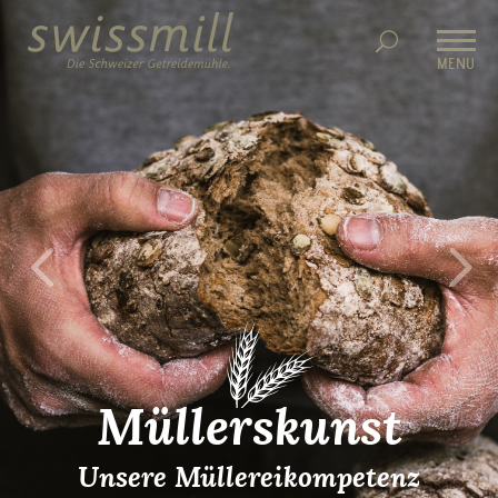
MENU
Müllerskunst
Unsere Müllereikompetenz