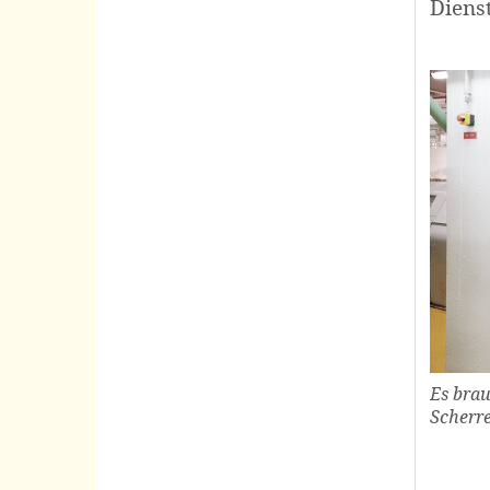
Diens
Es bra
Scherr