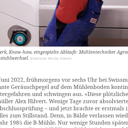
rk, Know-how, eingespielte Abläufe: Mühlentechniker Agr
stuhlwechsel.
Bildstrecke: Mischa Scherrer
Juni 2022, frühmorgens vor sechs Uhr bei Swissm
nte Geräuschpegel auf dem Mühlenboden kontinu
ergefahren und schwingen aus. «Diese plötzliche 
ller Alex Hilvert. Wenige Tage zuvor absolvierte 
bschlussprüfung – und jetzt brachte er erstmals 
alles zum Stillstand. Denn, in Bälde verlassen w
ahr 1985 die B-Mühle. Nur wenige Stunden später 