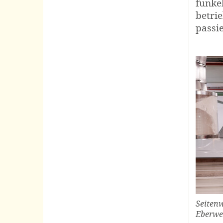
funke
betri
passi
Seitenw
Eberwei