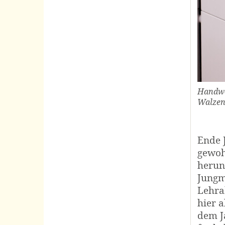
Handwe
Walzen
Ende 
gewoh
herunt
Jungmü
Lehra
hier 
dem J