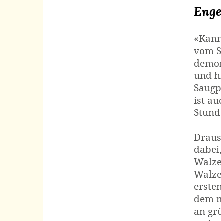
Enge
«Kann
vom St
demon
und h
Saugp
ist a
Stunde
Draus
dabei
Walze
Walze
erste
dem m
an gr