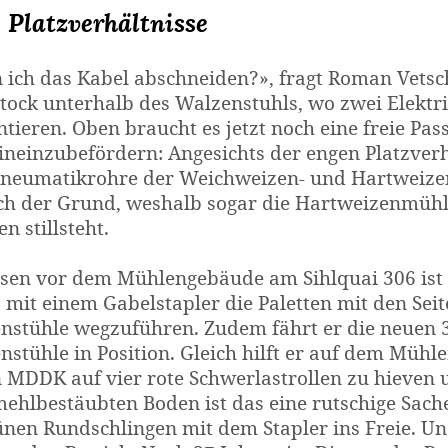
 Platzverhältnisse
 ich das Kabel abschneiden?», fragt Roman Vetsch
ock unterhalb des Walzenstuhls, wo zwei Elektrik
tieren. Oben braucht es jetzt noch eine freie Pas
ineinzubefördern: Angesichts der engen Platzverh
neumatikrohre der Weichweizen- und Hartweize
uch der Grund, weshalb sogar die Hartweizenmühl
n stillsteht.
sen vor dem Mühlengebäude am Sihlquai 306 ist
, mit einem Gabelstapler die Paletten mit den Se
nstühle wegzuführen. Zudem fährt er die neuen 3
nstühle in Position. Gleich hilft er auf dem Müh
n MDDK auf vier rote Schwerlastrollen zu hieven 
ehlbestäubten Boden ist das eine rutschige Sache
ünen Rundschlingen mit dem Stapler ins Freie. U