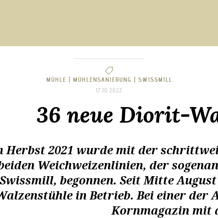
MÜHLE |
MÜHLENSANIERUNG |
SWISSMILL
17.10.2022
36 neue Diorit-Wa
m Herbst 2021 wurde mit der schrittw
beiden Weichweizenlinien, der sogena
Swissmill, begonnen. Seit Mitte August 
Walzenstühle in Betrieb. Bei einer de
Kornmagazin mit d