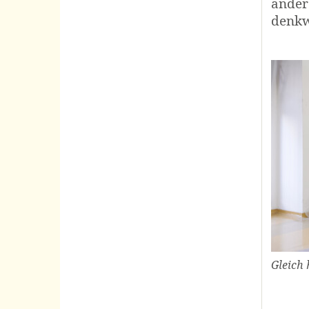
ander
denkw
Gleich 