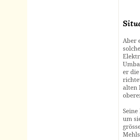
Situ
Aber 
solch
Elektr
Umbau
er di
richt
alten
obere
Seine
um si
gröss
Mehls