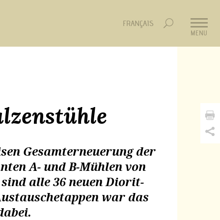
FRANÇAIS
MENU
lzenstühle
eisen Gesamterneuerung der
nnten A- und B-Mühlen von
sind alle 36 neuen Diorit-
r Austauschetappen war das
abei.