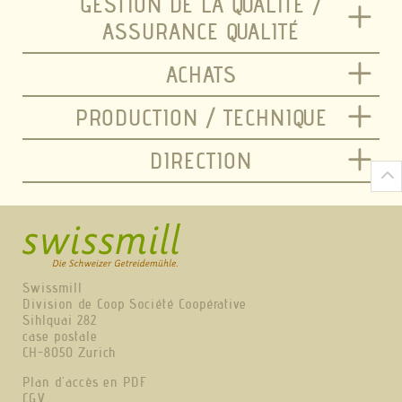
GESTION DE LA QUALITÉ /
ASSURANCE QUALITÉ
ACHATS
PRODUCTION / TECHNIQUE
DIRECTION
Swissmill
Division de Coop Société Coopérative
Sihlquai 282
case postale
CH-8050 Zurich
Plan d'accès en PDF
CGV