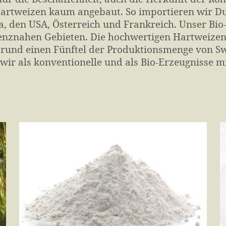
art­weizen kaum angebaut. So importieren wir Dur
, den USA, Österreich und Frankreich. Unser B
enz­nahen Gebieten. Die hoch­wertigen Hart­weizen­g
 rund einen Fünftel der Produktions­menge von Sw
 wir als konven­tionelle und als Bio-Erzeug­nisse m