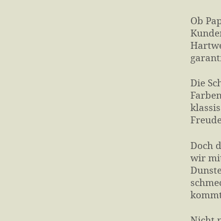
Ob Pap
Kunden
Hart­w
garant
Die Sc
Farben
klassi
Freude
Doch da
wir mi
Dunste
schmec
kommt 
Nicht n