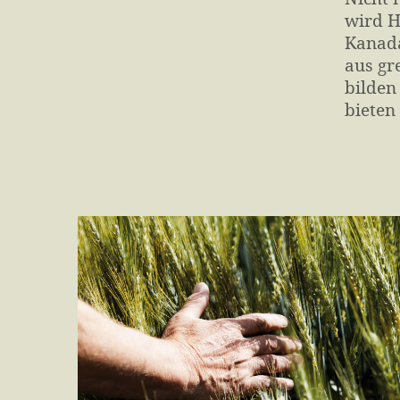
wird H
Kanada
aus gr
bilden
bieten