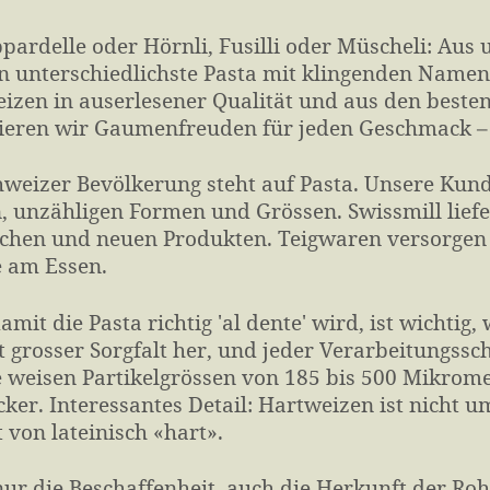
pardelle oder Hörnli, Fusilli oder Müscheli: Aus 
 unter­schiedlichste Pasta mit klingenden Namen
eizen in auser­lesener Qualität und aus den beste
ieren wir Gaumen­freuden für jeden Geschmack – 
hweizer Bevölke­rung steht auf Pasta. Unsere Kund
, unzähligen Formen und Grössen. Swissmill liefer
schen und neuen Produkten. Teig­waren versorgen
 am Essen.
mit die Pasta richtig 'al dente' wird, ist wichtig, 
t grosser Sorgfalt her, und jeder Verarbeitungs­sch
 weisen Partikel­grössen von 185 bis 500 Mikro­me
ker. Interes­santes Detail: Hart­weizen ist nicht
von lateinisch «hart».
ur die Beschaffen­heit, auch die Herkunft der Roh­