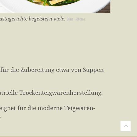
astagerichte begeistern viele.
Bild: Fotolia
für die Zu­bereitung etwa von Suppen
trielle Trocken­teig­waren­herstellung.
eignet für die moderne Teig­waren­
e.