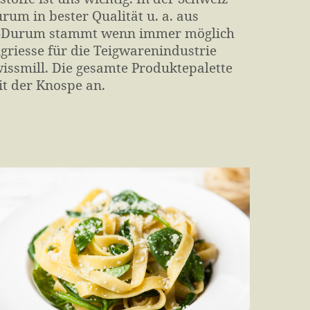
um in bester Qualität u. a. aus
io-Durum stammt wenn immer möglich
riesse für die Teig­waren­industrie
issmill. Die gesamte Produkte­palette
it der Knospe an.