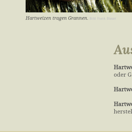
Hartweizen tragen Grannen.
Bild: Frank Blaser
Au
Hartwe
oder G
Hartwe
Hartwe
herste