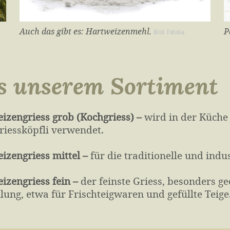
Auch das gibt es: Hartweizenmehl.
P
Bild: Fotolia
s unserem Sortiment
izengriess grob (Kochgriess) –
wird in der Küche 
riess­köpfli verwendet.
izengriess mittel –
für die traditionelle und indus­
izengriess fein –
der feinste Griess, besonders ge
llung, etwa für Frisch­teig­waren und gefüllte Teig