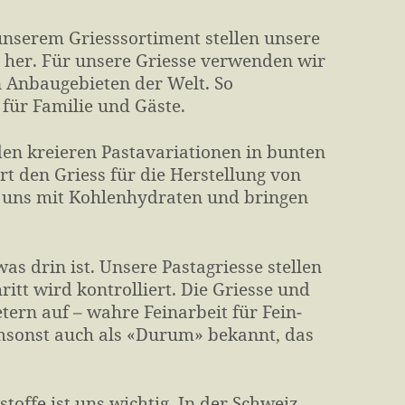
unserem Griess­sortiment stellen unsere
 her. Für unsere Griesse verwenden wir
n Anbau­gebieten der Welt. So
für Familie und Gäste.
en kreieren Pasta­variationen in bunten
t den Griess für die Her­stellung von
 uns mit Kohlen­hydraten und bringen
was drin ist. Unsere Pasta­griesse stellen
ritt wird kontrolliert. Die Griesse und
tern auf – wahre Feinarbeit für Fein­
 umsonst auch als «Durum» bekannt, das
stoffe ist uns wichtig. In der Schweiz