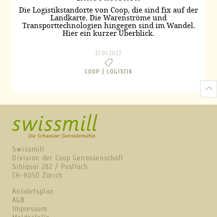
Die Logistikstandorte von Coop, die sind fix auf der
Landkarte. Die Warenströme und
Transporttechnologien hingegen sind im Wandel.
Hier ein kurzer Überblick.
21.01.2022
COOP |
LOGISTIK
Swissmill
Division der Coop Genossenschaft
Sihlquai 282 / Postfach
CH-8050 Zürich
Anfahrtsplan
AGB
Impressum