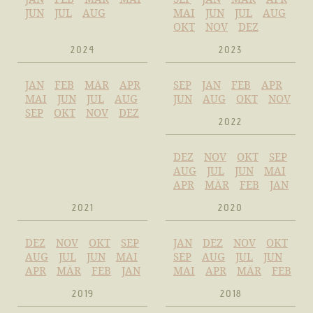
JUN
JUL
AUG
MAI
JUN
JUL
AUG
OKT
NOV
DEZ
2024
2023
JAN
FEB
MÄR
APR
SEP
JAN
FEB
APR
MAI
JUN
JUL
AUG
JUN
AUG
OKT
NOV
SEP
OKT
NOV
DEZ
2022
DEZ
NOV
OKT
SEP
AUG
JUL
JUN
MAI
APR
MÄR
FEB
JAN
2021
2020
DEZ
NOV
OKT
SEP
JAN
DEZ
NOV
OKT
AUG
JUL
JUN
MAI
SEP
AUG
JUL
JUN
APR
MÄR
FEB
JAN
MAI
APR
MÄR
FEB
2019
2018