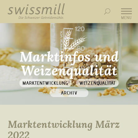
MENU
Marktinfos und
Weizenqualität
MARKTENTWICKLUNG
WEIZENQUALITÄT
ARCHIV
Marktentwicklung März
2022