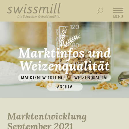
MENU
Marktinfos und
Weizenqualität
MARKTENTWICKLUNG
WEIZENQUALITÄT
ARCHIV
Marktentwicklung
September 2021