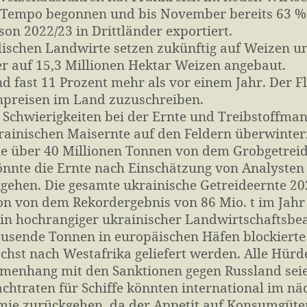
Tempo begonnen und bis November bereits 63 % s
ison 2022/23 in Drittländer exportiert.
dischen Landwirte setzen zukünftig auf Weizen u
r auf 15,3 Millionen Hektar Weizen angebaut.
nd fast 11 Prozent mehr als vor einem Jahr. Der 
preisen im Land zuzuschreiben.
Schwierigkeiten bei der Ernte und Treibstoffman
rainischen Maisernte auf den Feldern überwinter
e über 40 Millionen Tonnen von dem Grobgetreide
önnte die Ernte nach Einschätzung von Analysten j
gehen. Die gesamte ukrainische Getreideernte 20
on von dem Rekordergebnis von 86 Mio. t im Jahr 
ein hochrangiger ukrainischer Landwirtschaftsbe
usende Tonnen in europäischen Häfen blockierte 
hst nach Westafrika geliefert werden. Alle Hürd
enhang mit den Sanktionen gegen Russland seien
achtraten für Schiffe könnten international im nä
ie zurückgehen, da der Appetit auf Konsumgüter