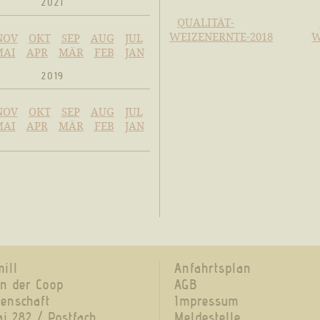
2021
QUALITÄT-
WEIZENERNTE-2018
W
NOV
OKT
SEP
AUG
JUL
MAI
APR
MÄR
FEB
JAN
2019
NOV
OKT
SEP
AUG
JUL
MAI
APR
MÄR
FEB
JAN
ill
Anfahrtsplan
on der Coop
AGB
enschaft
Impressum
ai 282 / Postfach
Meldestelle