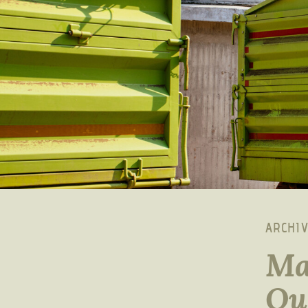
ARCHI
Ma
Qu