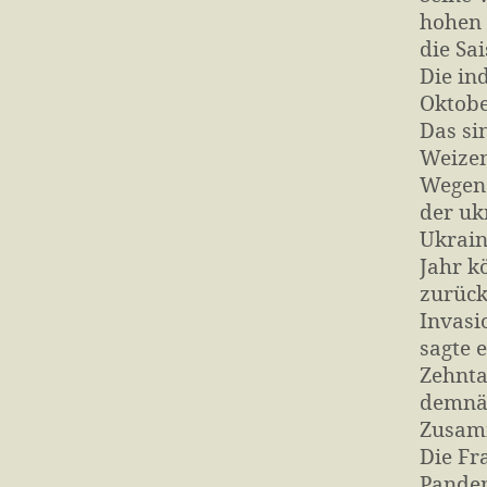
hohen 
die Sa
Die in
Oktobe
Das si
Weizen
Wegen 
der uk
Ukrain
Jahr k
zurück
Invasi
sagte 
Zehnta
demnäc
Zusamm
Die Fr
Pandem