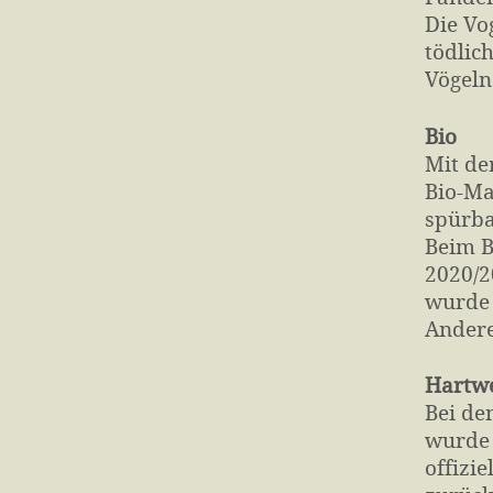
Die Vo
tödlic
Vögeln
Bio
Mit de
Bio-Ma
spürba
Beim B
2020/2
wurde 
Andere
Hartw
Bei de
wurde 
offizi