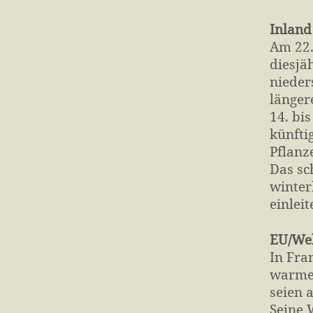
Inland
Am 22.
diesjä
nieder
länger
14. bi
künfti
Pflanz
Das sc
winter
einleit
EU/Wel
In Fra
warme 
seien a
Seine 