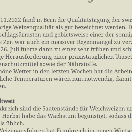
11.2022 fand in Bern die Qualitätstagung der swi
hrige Weizenqualität als gut bezeichnet werden. 
schlagsärmsten und gebietsweise einer der sonni
e Zeit war auch ein massiver Regenmangel zu ver
s 26. Juli führte dann zu einer sehr frühen und sc
ge Herausforderung einer praxistauglichen Umse
enschutzmittel sowie der Nährstoffe.
höne Wetter in den letzten Wochen hat die Arbeit
liche Temperaturen wären nun notwendig, damit 
en.
tweit
nkreich sind die Saatenstände für Weichweizen un
Herbst habe das Wachstum begünstigt, sodass di
ls üblich.
Weizenausfuhren hat Frankreich im neuen Wirtsc