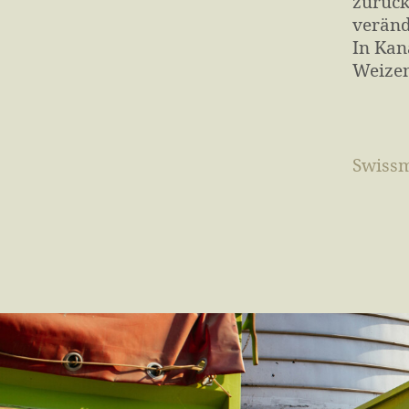
zurück
veränd
In Kan
Weizen
Swissm