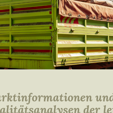
V
rktinformationen und
alitätsanalysen der le