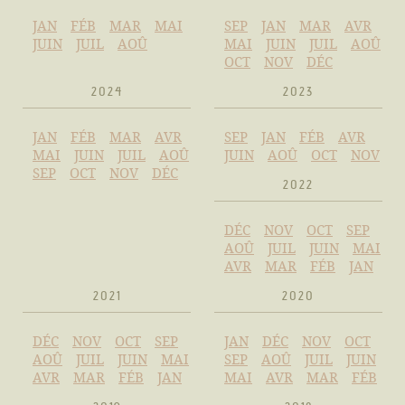
JAN
FÉB
MAR
MAI
SEP
JAN
MAR
AVR
JUIN
JUIL
AOÛ
MAI
JUIN
JUIL
AOÛ
OCT
NOV
DÉC
2024
2023
JAN
FÉB
MAR
AVR
SEP
JAN
FÉB
AVR
MAI
JUIN
JUIL
AOÛ
JUIN
AOÛ
OCT
NOV
SEP
OCT
NOV
DÉC
2022
DÉC
NOV
OCT
SEP
AOÛ
JUIL
JUIN
MAI
AVR
MAR
FÉB
JAN
2021
2020
DÉC
NOV
OCT
SEP
JAN
DÉC
NOV
OCT
AOÛ
JUIL
JUIN
MAI
SEP
AOÛ
JUIL
JUIN
AVR
MAR
FÉB
JAN
MAI
AVR
MAR
FÉB