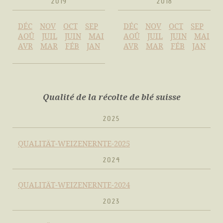
2019
2018
DÉC
NOV
OCT
SEP
DÉC
NOV
OCT
SEP
AOÛ
JUIL
JUIN
MAI
AOÛ
JUIL
JUIN
MAI
AVR
MAR
FÉB
JAN
AVR
MAR
FÉB
JAN
Qualité de la récolte de blé suisse
2025
QUALITÄT-WEIZENERNTE-2025
2024
QUALITÄT-WEIZENERNTE-2024
2023